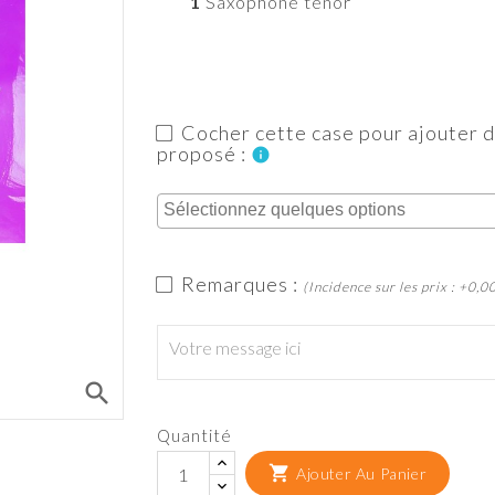
1
Saxophone ténor
Cocher cette case pour ajouter d
proposé :
info
Remarques :
(Incidence sur les prix : +0,0
search
Quantité

Ajouter Au Panier