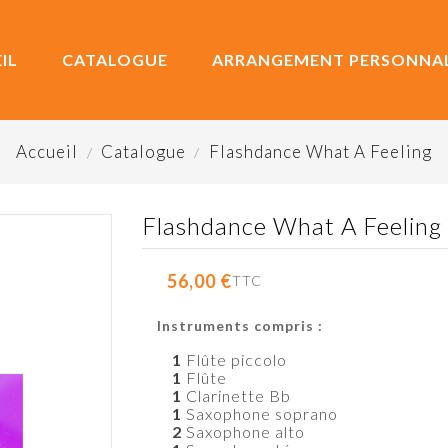
IL
CATALOGUE
ARRANGEMENT PERSONNAL
Accueil
Catalogue
Flashdance What A Feeling
Flashdance What A Feeling
56,00 €
TTC
Instruments compris :
1
Flûte piccolo
1
Flûte
1
Clarinette Bb
1
Saxophone soprano
2
Saxophone alto