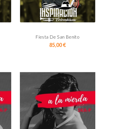
Fiesta De San Benito
Fies
Prix
85,00 €