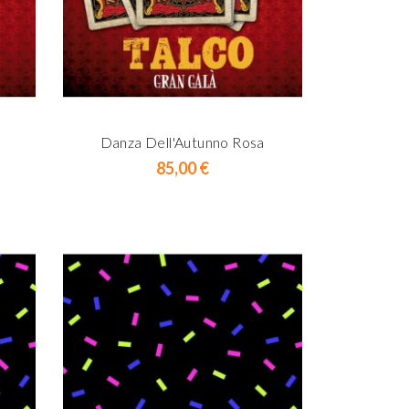
Danza Dell'Autunno Rosa
Danza
Prix
85,00 €