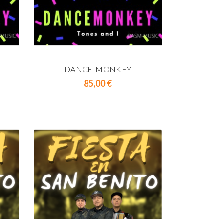
DANCE-MONKEY
DA
Prix
85,00 €