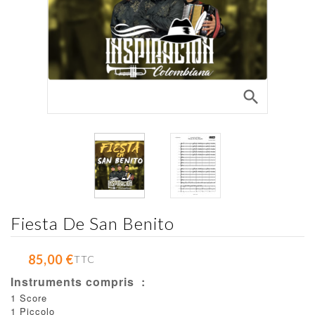
search
Fiesta De San Benito
85,00 €
TTC
Instruments compris :
1 Score
1 Piccolo