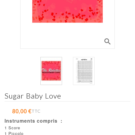
search
Sugar Baby Love
80,00 €
TTC
Instruments compris :
1 Score
1 Piccolo