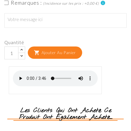
Remarques :
info
(Incidence sur les prix : +0,00 €)
Quantité

Ajouter Au Panier
Les Clients Qui Ont Acheté Ce
Produit Ont Également Acheté...