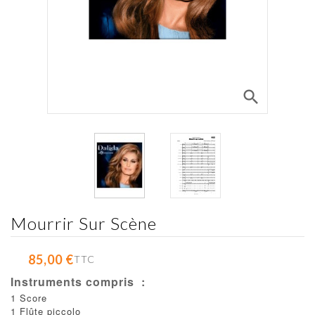
search
Mourrir Sur Scène
85,00 €
TTC
Instruments compris :
1 Score
1 Flûte piccolo