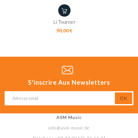
Li Tourner
Prix
90,00 €
S'inscrire Aux Newsletters
ASM Music
info@asm-music.be