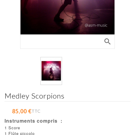
search
Medley Scorpions
85,00 €
TTC
Instruments compris :
1 Score
1 Flûte piccolo