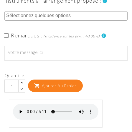
instruments à l'arrangement proposé :
info
Remarques :
info
(Incidence sur les prix : +0,00 €)
Quantité

Ajouter Au Panier